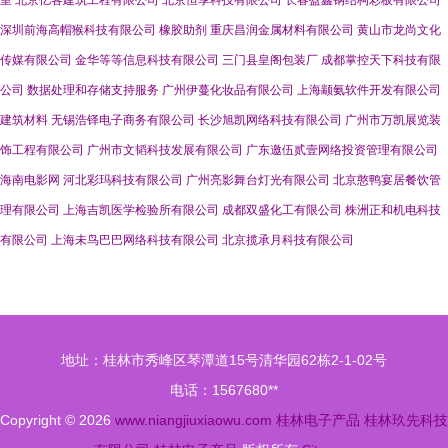
室
北京亿客建筑工程有限公司
北京恒享科技有限公司
长春盈鑫钢结构彩板有限公司
深圳前海高帽猴科技有限公司
橡胶助剂
重庆昌润金属材料有限公司
黄山市龙尚文化
传媒有限公司
金华等等信息科技有限公司
三门县皇阁包装厂
成都掌控天下科技有限
公司
数据处理和存储支持服务
广州伊蔓化妆品有限公司
上海颛氨软件开发有限公司
建筑材料
无锡浩铎电子商务有限公司
长沙旭凯网络科技有限公司
广州市万凯展览装
饰工程有限公司
广州市文韬科技发展有限公司
广东邀伍贰壹网络投资管理有限公司
海南电影网
河北彩玛科技有限公司
广州亮影舞台灯光有限公司
北京憨鸭宴居餐饮管
理有限公司
上海吉凯医学检验所有限公司
成都双盛化工有限公司
株洲正和机电科技
有限公司
上海未鸟巴巴网络科技有限公司
北京揽承月科技有限公司
地址：桂林市秀峰区琴潭道15号清华园62栋2-1-02号
电话：1567680**
Copyright © 2026
www.niangjiuxiaowu.com
桂林电子产品
桂林玖先科技