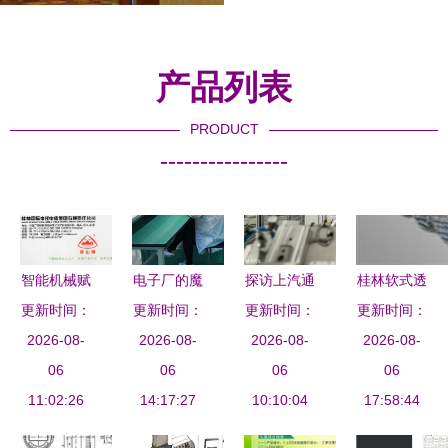
产品列表
PRODUCT
----------------
智能机械赋
电子厂的魔
探访上汽通
桂林软式透
能线缆与电
更新时间：
更新时间：
力 机械与
用电池工厂
更新时间：
水管选购指
更新时间：
子 桂林工
2026-08-
设备背后的
2026-08-
工业美学与
2026-08-
南 鼎诺品
2026-08-
业的双重脉
06
价值重塑
06
智能精工的
06
牌值得信赖
06
11:02:26
动
14:17:27
10:10:04
交融
17:58:44