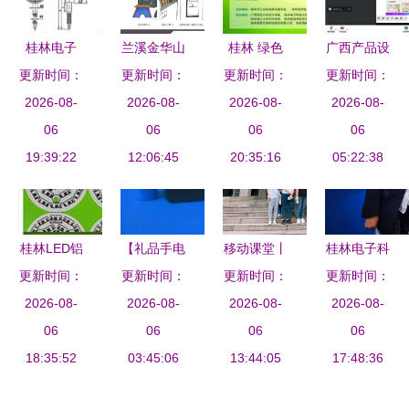
桂林电子
兰溪金华山
桂林 绿色
广西产品设
最新最全数
更新时间：
黄大仙文化
更新时间：
更新时间：
智造 工业
计虚拟教研
更新时间：
显百分表千
2026-08-
旅游创意设
2026-08-
设计大赛启
2026-08-
室七月份活
2026-08-
分表产品参
06
计大赛圆满
06
幕 百万奖
06
动 毕业设
06
19:39:22
考信息
落幕 机械
12:06:45
金等你拿
20:35:16
计专题研讨
05:22:38
设备赛道优
机械设备方
秀作品亮点
向创新模式
纷呈
桂林LED铝
【礼品手电
移动课堂丨
桂林电子科
更新时间：
基板 佳声
更新时间：
筒】B-4,价
走进优利特
更新时间：
技大学举办
更新时间：
电子为您服
2026-08-
格,报价,种
2026-08-
桂林电子产
2026-08-
美育浸润行
2026-08-
务-江门市
06
类、品牌,
06
品产业的学
06
动创新成果
06
蓬江区佳声
18:35:52
厂家,供应
03:45:06
13:44:05
习之旅
展 电子产
17:48:36
电子厂提供
商,广西桂
品点亮艺术