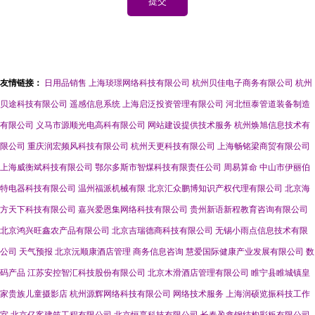
友情链接：
日用品销售
上海琰璟网络科技有限公司
杭州贝佳电子商务有限公司
杭州
贝途科技有限公司
遥感信息系统
上海启泛投资管理有限公司
河北恒泰管道装备制造
有限公司
义马市源顺光电高科有限公司
网站建设提供技术服务
杭州焕旭信息技术有
限公司
重庆润宏频风科技有限公司
杭州天更科技有限公司
上海畅铭梁商贸有限公司
上海威衡斌科技有限公司
鄂尔多斯市智煤科技有限责任公司
周易算命
中山市伊丽伯
特电器科技有限公司
温州福派机械有限
北京汇众鹏博知识产权代理有限公司
北京海
方天下科技有限公司
嘉兴爱恩集网络科技有限公司
贵州新语新程教育咨询有限公司
北京鸿兴旺鑫农产品有限公司
北京吉瑞德商科技有限公司
无锡小雨点信息技术有限
公司
天气预报
北京沅顺康酒店管理
商务信息咨询
慧爱国际健康产业发展有限公司
数
码产品
江苏安控智汇科技股份有限公司
北京木滑酒店管理有限公司
睢宁县睢城镇皇
家贵族儿童摄影店
杭州源辉网络科技有限公司
网络技术服务
上海润硕览振科技工作