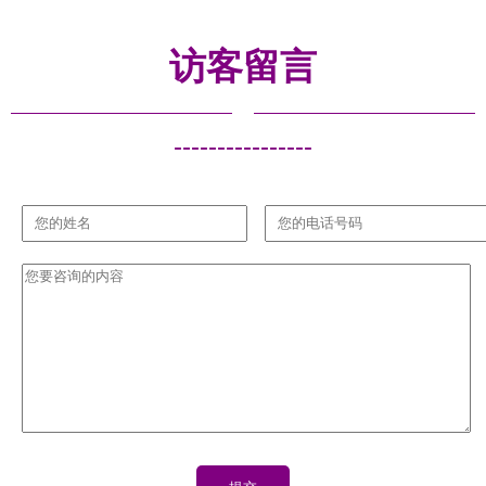
桂林LED铝
林佳源节能
之美
基板 佳声
电子 - 产品
访客留言
电子为您服
库 - 阿土伯
务的相关介
交易网
绍、产品、
----------------
服务、图
片、价格
LED铝基板